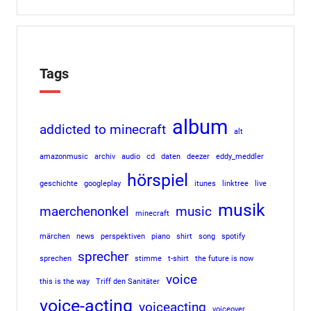
Tags
album
addicted to minecraft
alt
amazonmusic
archiv
audio
cd
daten
deezer
eddy_meddler
hörspiel
geschichte
googleplay
itunes
linktree
live
musik
maerchenonkel
music
minecraft
märchen
news
perspektiven
piano
shirt
song
spotify
sprecher
sprechen
stimme
t-shirt
the future is now
voice
this is the way
Triff den Sanitäter
voice-acting
voiceacting
voiceover