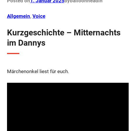
Posted on
1. Januar 2025
by
balloonhead
in
o
r
e
p
k
s
p
t
Allgemein
, 
Voice
Kurzgeschichte – Mitternachts
im Dannys
Märchenonkel liest für euch.