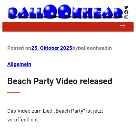
Zum
Twitt
Face
Inhalt
Insta
springen
Posted on
25. Oktober 2025
by
balloonhead
in
Allgemein
Beach Party Video released
Das Video zum Lied „Beach Party“ ist jetzt
veröffentlicht.