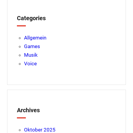
k
s
p
t
Categories
Allgemein
Games
Musik
Voice
Archives
Oktober 2025