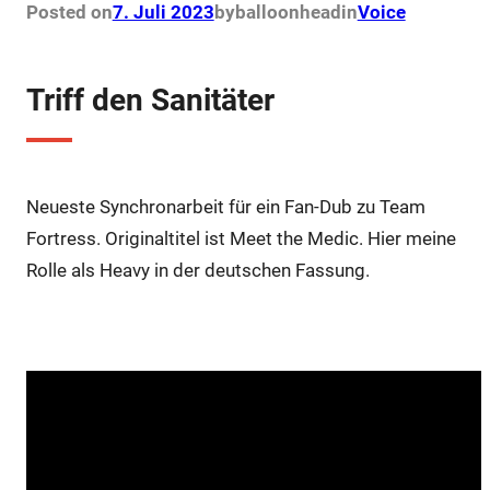
o
e
r
A
Posted on
7. Juli 2023
by
balloonhead
in
Voice
o
r
e
p
k
s
p
t
Triff den Sanitäter
Neueste Synchronarbeit für ein Fan-Dub zu Team
Fortress. Originaltitel ist Meet the Medic. Hier meine
Rolle als Heavy in der deutschen Fassung.