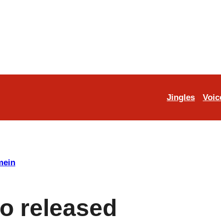
Jingles
Voic
mein
 released