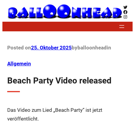
Zum
Twitt
Face
Inhalt
Insta
springen
Posted on
25. Oktober 2025
by
balloonhead
in
Allgemein
Beach Party Video released
Das Video zum Lied „Beach Party“ ist jetzt
veröffentlicht.