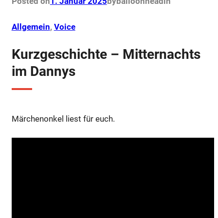
Posted on
1. Januar 2025
by
balloonhead
in
o
r
e
p
k
s
p
t
Allgemein
, 
Voice
Kurzgeschichte – Mitternachts
im Dannys
Märchenonkel liest für euch.