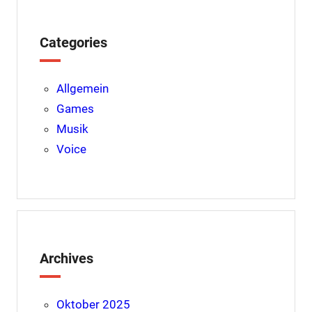
k
s
p
t
Categories
Allgemein
Games
Musik
Voice
Archives
Oktober 2025