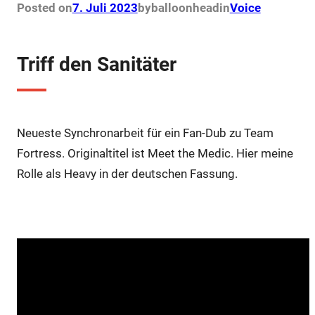
o
e
r
A
Posted on
7. Juli 2023
by
balloonhead
in
Voice
o
r
e
p
k
s
p
t
Triff den Sanitäter
Neueste Synchronarbeit für ein Fan-Dub zu Team
Fortress. Originaltitel ist Meet the Medic. Hier meine
Rolle als Heavy in der deutschen Fassung.