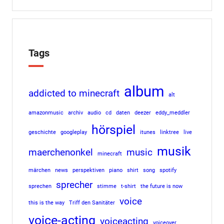
Tags
album
addicted to minecraft
alt
amazonmusic
archiv
audio
cd
daten
deezer
eddy_meddler
hörspiel
geschichte
googleplay
itunes
linktree
live
musik
maerchenonkel
music
minecraft
märchen
news
perspektiven
piano
shirt
song
spotify
sprecher
sprechen
stimme
t-shirt
the future is now
voice
this is the way
Triff den Sanitäter
voice-acting
voiceacting
voiceover