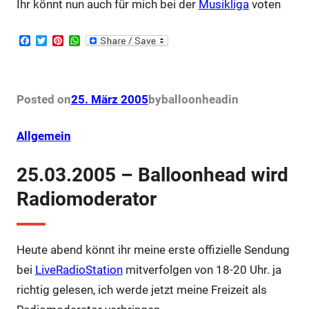
Ihr könnt nun auch für mich bei der
Musikliga
voten
F
T
P
W
a
w
i
h
c
i
n
a
e
t
t
t
b
t
e
s
o
e
r
A
Posted on
25. März 2005
by
balloonhead
in
o
r
e
p
k
s
p
t
Allgemein
25.03.2005 – Balloonhead wird
Radiomoderator
Heute abend könnt ihr meine erste offizielle Sendung
bei
LiveRadioStation
mitverfolgen von 18-20 Uhr. ja
richtig gelesen, ich werde jetzt meine Freizeit als