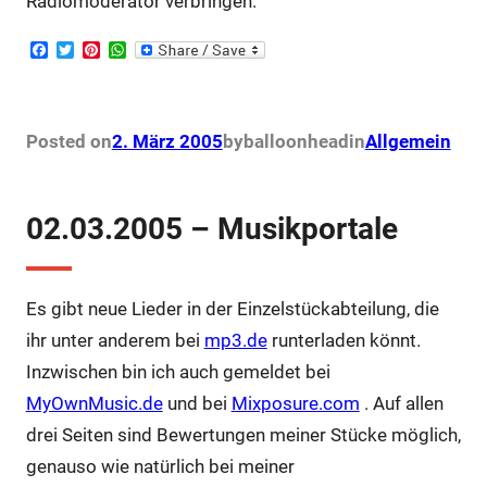
Radiomoderator verbringen.
F
T
P
W
a
w
i
h
c
i
n
a
e
t
t
t
b
t
e
s
o
e
r
A
Posted on
2. März 2005
by
balloonhead
in
Allgemein
o
r
e
p
k
s
p
t
02.03.2005 – Musikportale
Es gibt neue Lieder in der Einzelstückabteilung, die
ihr unter anderem bei
mp3.de
runterladen könnt.
Inzwischen bin ich auch gemeldet bei
MyOwnMusic.de
und bei
Mixposure.com
. Auf allen
drei Seiten sind Bewertungen meiner Stücke möglich,
genauso wie natürlich bei meiner