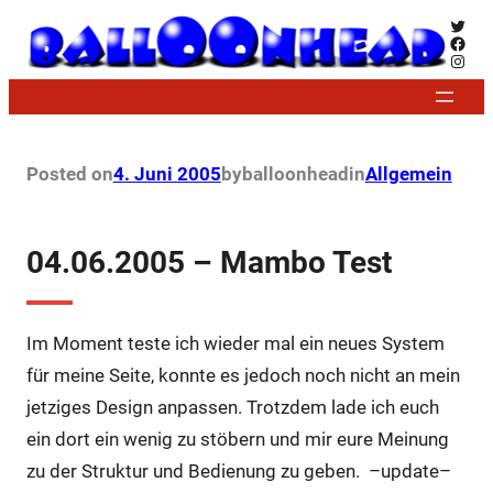
Zum
Twitt
Face
Inhalt
Insta
springen
Posted on
4. Juni 2005
by
balloonhead
in
Allgemein
04.06.2005 – Mambo Test
Im Moment teste ich wieder mal ein neues System
für meine Seite, konnte es jedoch noch nicht an mein
jetziges Design anpassen. Trotzdem lade ich euch
ein dort ein wenig zu stöbern und mir eure Meinung
zu der Struktur und Bedienung zu geben. –update–