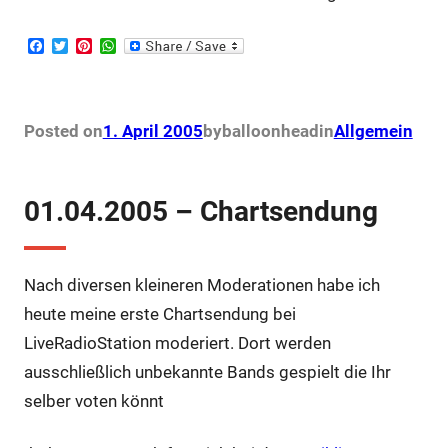
F
T
P
W
a
w
i
h
c
i
n
a
e
t
t
t
b
t
e
s
o
e
r
A
Posted on
1. April 2005
by
balloonhead
in
Allgemein
o
r
e
p
k
s
p
t
01.04.2005 – Chartsendung
Nach diversen kleineren Moderationen habe ich
heute meine erste Chartsendung bei
LiveRadioStation moderiert. Dort werden
ausschließlich unbekannte Bands gespielt die Ihr
selber voten könnt