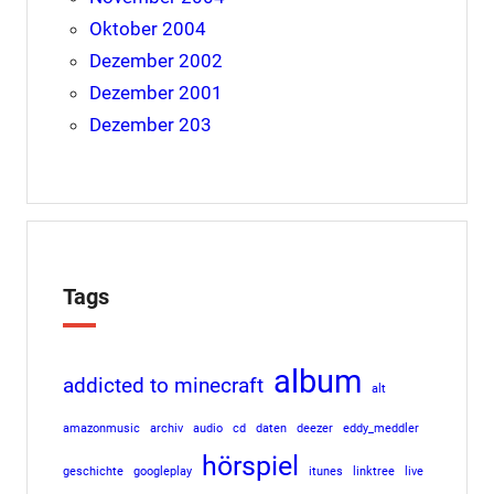
Oktober 2004
Dezember 2002
Dezember 2001
Dezember 203
Tags
album
addicted to minecraft
alt
amazonmusic
archiv
audio
cd
daten
deezer
eddy_meddler
hörspiel
geschichte
googleplay
itunes
linktree
live