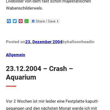
Livebilder von dem fast schon majestätischen
Wabenschilderwels.
F
T
P
W
a
w
i
h
c
i
n
a
e
t
t
t
b
t
e
s
o
e
r
A
Posted on
23. Dezember 2004
by
balloonhead
in
o
r
e
p
k
s
p
t
Allgemein
23.12.2004 – Crash –
Aquarium
Vor 2 Wochen ist mir leider eine Festplatte kaputt-
gegangen und den nächsten Monat werde ich mit