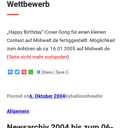
Wettbewerb
„Happy Birthday“-Cover-Song für einen kleinen
Contest auf Midiwelt.de fertiggestellt. Möglichkeit
zum Anhören ab ca. 16.01.2005 auf Midiwelt.de
(
Seite nicht mehr vorhanden
)
F
T
P
W
a
w
i
h
c
i
n
a
e
t
t
t
b
t
e
s
o
e
r
A
Posted on
6. Oktober 2004
by
balloonhead
in
o
r
e
p
k
s
p
t
Allgemein
Newsarchiv 2004 bis zum 06-