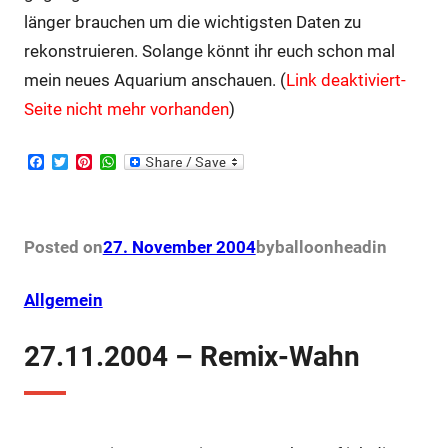
länger brauchen um die wichtigsten Daten zu
rekonstruieren. Solange könnt ihr euch schon mal
mein neues Aquarium anschauen. (
Link deaktiviert-
Seite nicht mehr vorhanden
)
F
T
P
W
a
w
i
h
c
i
n
a
e
t
t
t
b
t
e
s
o
e
r
A
Posted on
27. November 2004
by
balloonhead
in
o
r
e
p
k
s
p
t
Allgemein
27.11.2004 – Remix-Wahn