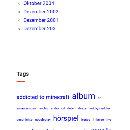
Oktober 2004
Dezember 2002
Dezember 2001
Dezember 203
Tags
album
addicted to minecraft
alt
amazonmusic
archiv
audio
cd
daten
deezer
eddy_meddler
hörspiel
geschichte
googleplay
itunes
linktree
live