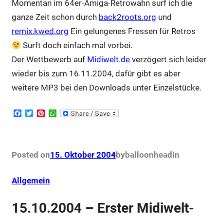
Momentan im 64er-Amiga-Retrowahn surf ich die
ganze Zeit schon durch
back2roots.org
und
remix.kwed.org
Ein gelungenes Fressen für Retros
Surft doch einfach mal vorbei.
Der Wettbewerb auf
Midiwelt.de
verzögert sich leider
wieder bis zum 16.11.2004, dafür gibt es aber
weitere MP3 bei den Downloads unter Einzelstücke.
F
T
P
W
a
w
i
h
c
i
n
a
e
t
t
t
b
t
e
s
o
e
r
A
Posted on
15. Oktober 2004
by
balloonhead
in
o
r
e
p
k
s
p
t
Allgemein
15.10.2004 – Erster Midiwelt-