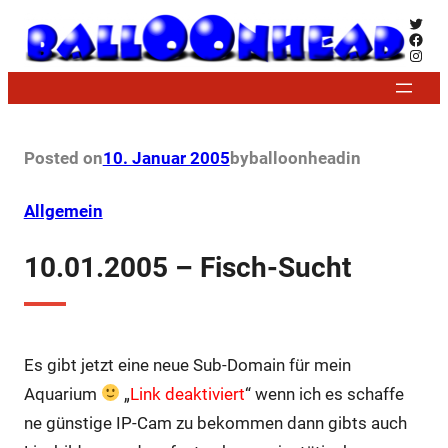
Zum
Twitt
Face
Inhalt
Insta
springen
Posted on
10. Januar 2005
by
balloonhead
in
Allgemein
10.01.2005 – Fisch-Sucht
Es gibt jetzt eine neue Sub-Domain für mein
Aquarium
„
Link deaktiviert
“ wenn ich es schaffe
ne günstige IP-Cam zu bekommen dann gibts auch