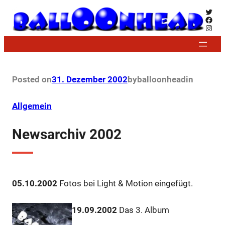
Zum
Twitt
Face
Inhalt
Insta
springen
Posted on
31. Dezember 2002
by
balloonhead
in
Allgemein
Newsarchiv 2002
05.10.2002
Fotos bei Light & Motion eingefügt.
19.09.2002
Das 3. Album