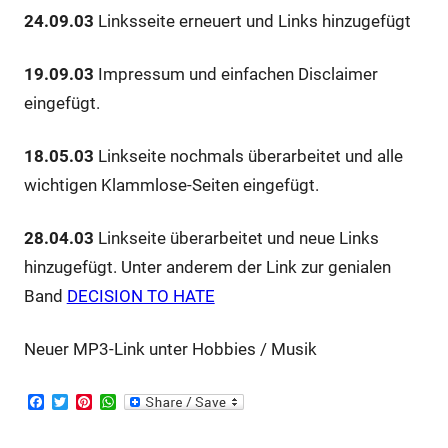
24.09.03
Linksseite erneuert und Links hinzugefügt
19.09.03
Impressum und einfachen Disclaimer
eingefügt.
18.05.03
Linkseite nochmals überarbeitet und alle
wichtigen Klammlose-Seiten eingefügt.
28.04.03
Linkseite überarbeitet und neue Links
hinzugefügt. Unter anderem der Link zur genialen
Band
DECISION TO HATE
Neuer MP3-Link unter Hobbies / Musik
F
T
P
W
a
w
i
h
c
i
n
a