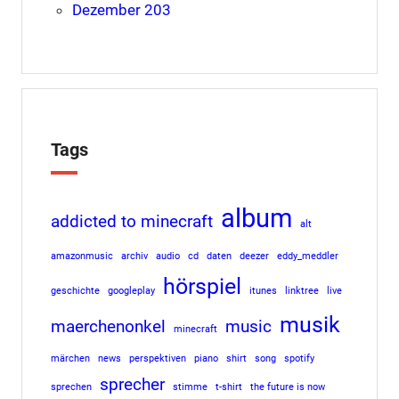
Dezember 203
Tags
album
addicted to minecraft
alt
amazonmusic
archiv
audio
cd
daten
deezer
eddy_meddler
hörspiel
geschichte
googleplay
itunes
linktree
live
musik
maerchenonkel
music
minecraft
märchen
news
perspektiven
piano
shirt
song
spotify
sprecher
sprechen
stimme
t-shirt
the future is now