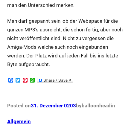
man den Unterschied merken.
Man darf gespannt sein, ob der Webspace für die
ganzen MP3’s ausreicht, die schon fertig, aber noch
nicht veröffentlicht sind. Nicht zu vergessen die
Amiga-Mods welche auch noch eingebunden
werden. Der Platz wird auf jeden Fall bis ins letzte
Byte aufgebraucht.
F
T
P
W
a
w
i
h
c
i
n
a
e
t
t
t
b
t
e
s
o
e
r
A
Posted on
31. Dezember 0203
by
balloonhead
in
o
r
e
p
k
s
p
t
Allgemein