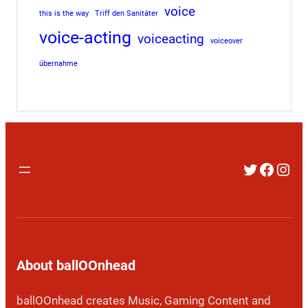
voice
this is the way
Triff den Sanitäter
voice-acting
voiceacting
voiceover
übernahme
Twitter
Faceb
Inst
About ballOOnhead
ballOOnhead creates Music, Gaming Content and