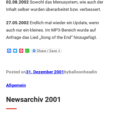
02.08.2002
Sowohl das Menusystem, wie auch der
Inhalt selber wurden überarbeitet bzw. verbessert.
27.05.2002
Endlich mal wieder ein Update, wenn
auch nur ein kleines. Im MP3-Bereich wurde auf
Anfrage das Lied „Song of the End“ hinzugefügt.
F
T
P
W
a
w
i
h
c
i
n
a
e
t
t
t
b
t
e
s
o
e
r
A
Posted on
31. Dezember 2001
by
balloonhead
in
o
r
e
p
k
s
p
t
Allgemein
Newsarchiv 2001