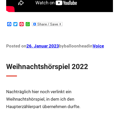
F
T
P
W
a
w
i
h
c
i
n
a
e
t
t
t
b
t
e
s
o
e
r
A
Posted on
26. Januar 2023
by
balloonhead
in
Voice
o
r
e
p
k
s
p
t
Weihnachtshörspiel 2022
Nachträglich hier noch verlinkt ein
Weihnachtshörspiel, in dem ich den
Haupterzählerpart übernehmen durfte.