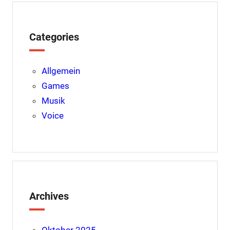
k
s
p
t
Categories
Allgemein
Games
Musik
Voice
Archives
Oktober 2025