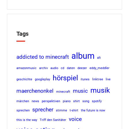
Tags
album
addicted to minecraft
alt
amazonmusic
archiv
audio
cd
daten
deezer
eddy_meddler
hörspiel
geschichte
googleplay
itunes
linktree
live
musik
maerchenonkel
music
minecraft
märchen
news
perspektiven
piano
shirt
song
spotify
sprecher
sprechen
stimme
t-shirt
the future is now
voice
this is the way
Triff den Sanitäter