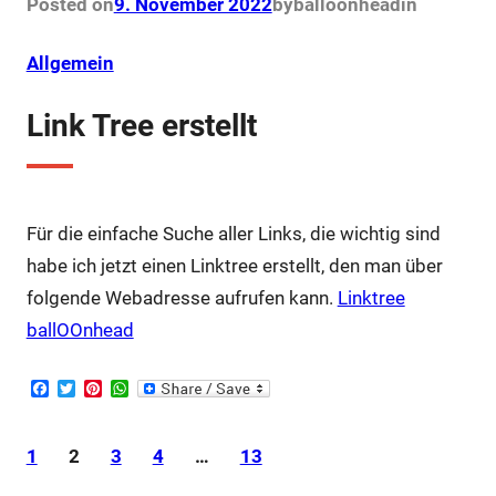
Posted on
9. November 2022
by
balloonhead
in
o
r
e
p
k
s
p
t
Allgemein
Link Tree erstellt
Für die einfache Suche aller Links, die wichtig sind
habe ich jetzt einen Linktree erstellt, den man über
folgende Webadresse aufrufen kann.
Linktree
ballOOnhead
F
T
P
W
a
w
i
h
c
i
n
a
e
t
t
t
1
2
3
4
…
13
b
t
e
s
o
e
r
A
o
r
e
p