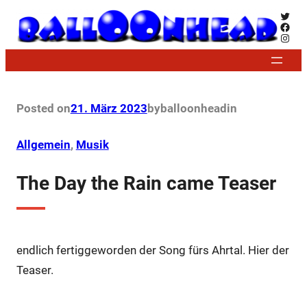
Zum
Twitt
Face
Inhalt
Insta
springen
Posted on
21. März 2023
by
balloonhead
in
Allgemein
, 
Musik
The Day the Rain came Teaser
endlich fertiggeworden der Song fürs Ahrtal. Hier der
Teaser.