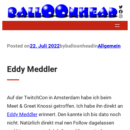
Zum
Twitt
Face
Inhalt
Insta
springen
Posted on
22. Juli 2022
by
balloonhead
in
Allgemein
Eddy Meddler
Auf der TwitchCon in Amsterdam habe ich beim
Meet & Greet Knossi getroffen. Ich habe ihn direkt an
Eddy Meddler
erinnert. Den kannte ich bis dato noch
nicht. Natürlich direkt mal nen Follow dagelassen