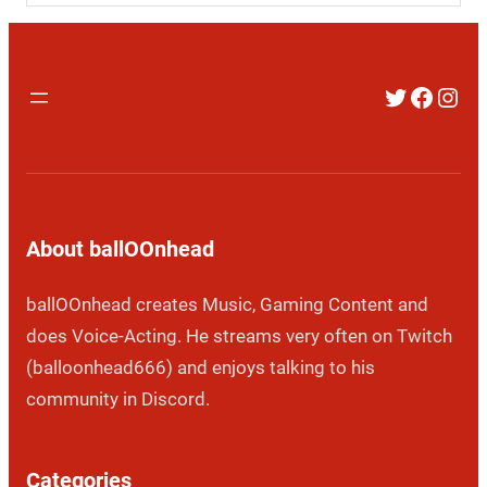
Twitter
Faceb
Inst
About ballOOnhead
ballOOnhead creates Music, Gaming Content and
does Voice-Acting. He streams very often on Twitch
(balloonhead666) and enjoys talking to his
community in Discord.
Categories