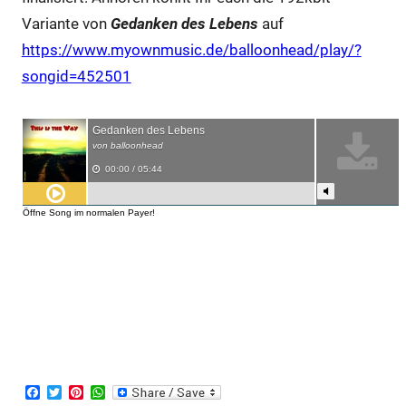
Variante von
Gedanken des Lebens
auf
https://www.myownmusic.de/balloonhead/play/?
songid=452501
F
T
P
W