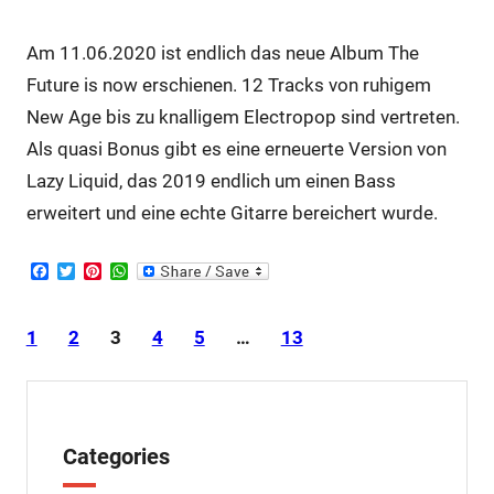
Am 11.06.2020 ist endlich das neue Album The
Future is now erschienen. 12 Tracks von ruhigem
New Age bis zu knalligem Electropop sind vertreten.
Als quasi Bonus gibt es eine erneuerte Version von
Lazy Liquid, das 2019 endlich um einen Bass
erweitert und eine echte Gitarre bereichert wurde.
F
T
P
W
a
w
i
h
c
i
n
a
e
t
t
t
1
2
3
4
5
…
13
b
t
e
s
o
e
r
A
o
r
e
p
k
s
p
t
Categories