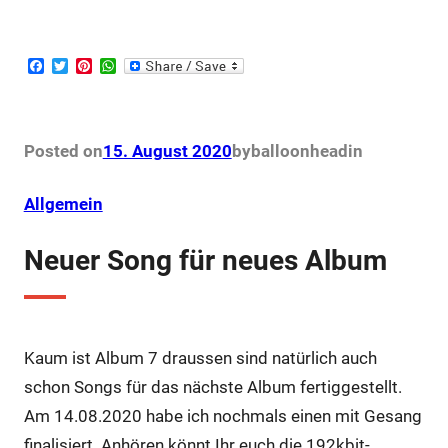
F
T
P
W
a
w
i
h
c
i
n
a
e
t
t
t
b
t
e
s
o
e
r
A
Posted on
15. August 2020
by
balloonhead
in
o
r
e
p
k
s
p
t
Allgemein
Neuer Song für neues Album
Kaum ist Album 7 draussen sind natürlich auch
schon Songs für das nächste Album fertiggestellt.
Am 14.08.2020 habe ich nochmals einen mit Gesang
finalisiert. Anhören könnt Ihr euch die 192kbit-