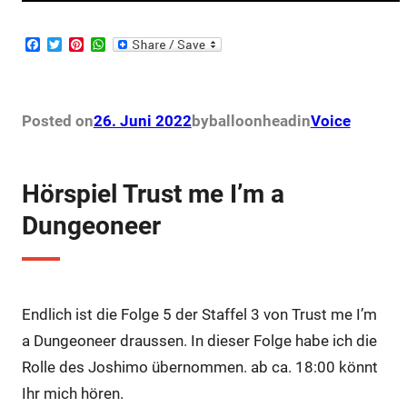
F
T
P
W
a
w
i
h
c
i
n
a
e
t
t
t
b
t
e
s
o
e
r
A
Posted on
26. Juni 2022
by
balloonhead
in
Voice
o
r
e
p
k
s
p
t
Hörspiel Trust me I’m a
Dungeoneer
Endlich ist die Folge 5 der Staffel 3 von Trust me I’m
a Dungeoneer draussen. In dieser Folge habe ich die
Rolle des Joshimo übernommen. ab ca. 18:00 könnt
Ihr mich hören.