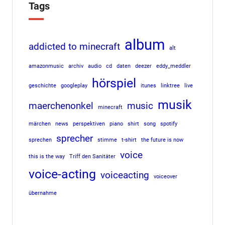
Tags
album
addicted to minecraft
alt
amazonmusic
archiv
audio
cd
daten
deezer
eddy_meddler
hörspiel
geschichte
googleplay
itunes
linktree
live
musik
maerchenonkel
music
minecraft
märchen
news
perspektiven
piano
shirt
song
spotify
sprecher
sprechen
stimme
t-shirt
the future is now
voice
this is the way
Triff den Sanitäter
voice-acting
voiceacting
voiceover
übernahme