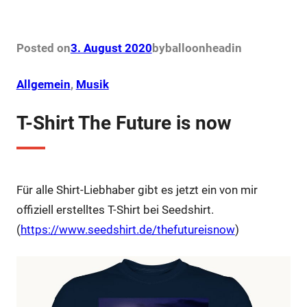
a
w
i
h
c
i
n
a
e
t
t
t
b
t
e
s
o
e
r
A
Posted on
3. August 2020
by
balloonhead
in
o
r
e
p
k
s
p
t
Allgemein
, 
Musik
T-Shirt The Future is now
Für alle Shirt-Liebhaber gibt es jetzt ein von mir
offiziell erstelltes T-Shirt bei Seedshirt.
(
https://www.seedshirt.de/thefutureisnow
)