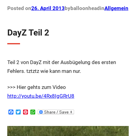
Posted on
26. April 2013
by
balloonhead
in
Allgemein
DayZ Teil 2
Teil 2 von DayZ mit der Ausbügelung des ersten
Fehlers. tztztz wie kann man nur.
>>> Hier gehts zum Video
http://youtu.be/4Rx8IgGRrU8
F
T
P
W
a
w
i
h
c
i
n
a
e
t
t
t
b
t
e
s