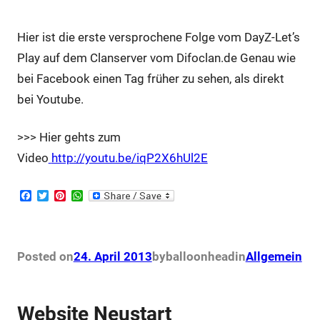
Hier ist die erste versprochene Folge vom DayZ-Let’s
Play auf dem Clanserver vom Difoclan.de Genau wie
bei Facebook einen Tag früher zu sehen, als direkt
bei Youtube.
>>> Hier gehts zum
Video
http://youtu.be/iqP2X6hUl2E
F
T
P
W
a
w
i
h
c
i
n
a
e
t
t
t
b
t
e
s
o
e
r
A
Posted on
24. April 2013
by
balloonhead
in
Allgemein
o
r
e
p
k
s
p
t
Website Neustart