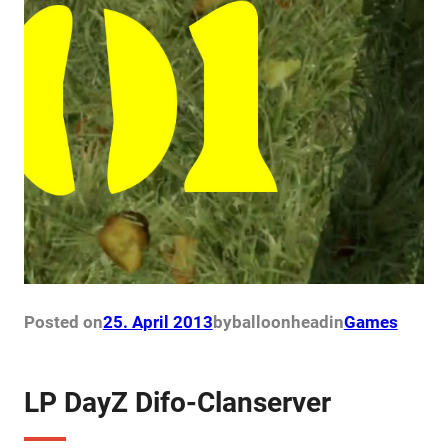
Posted on
25. April 2013
by
balloonhead
in
Games
LP DayZ Difo-Clanserver