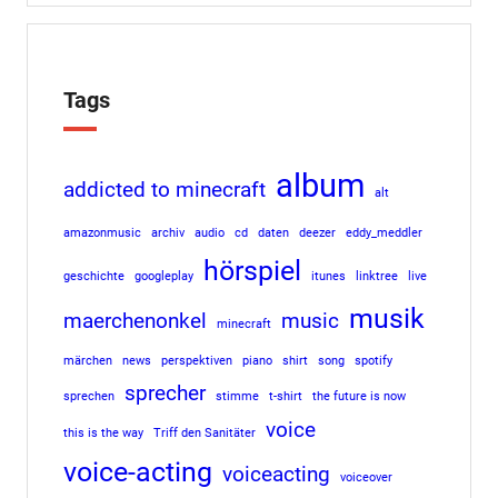
Tags
album
addicted to minecraft
alt
amazonmusic
archiv
audio
cd
daten
deezer
eddy_meddler
hörspiel
geschichte
googleplay
itunes
linktree
live
musik
maerchenonkel
music
minecraft
märchen
news
perspektiven
piano
shirt
song
spotify
sprecher
sprechen
stimme
t-shirt
the future is now
voice
this is the way
Triff den Sanitäter
voice-acting
voiceacting
voiceover