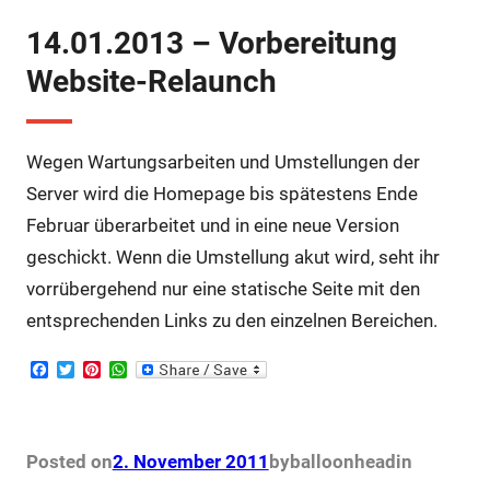
14.01.2013 – Vorbereitung
Website-Relaunch
Wegen Wartungsarbeiten und Umstellungen der
Server wird die Homepage bis spätestens Ende
Februar überarbeitet und in eine neue Version
geschickt. Wenn die Umstellung akut wird, seht ihr
vorrübergehend nur eine statische Seite mit den
entsprechenden Links zu den einzelnen Bereichen.
F
T
P
W
a
w
i
h
c
i
n
a
e
t
t
t
b
t
e
s
o
e
r
A
Posted on
2. November 2011
by
balloonhead
in
o
r
e
p