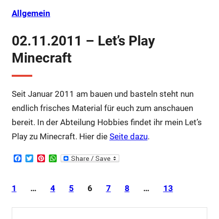
k
s
p
t
Allgemein
02.11.2011 – Let’s Play
Minecraft
Seit Januar 2011 am bauen und basteln steht nun
endlich frisches Material für euch zum anschauen
bereit. In der Abteilung Hobbies findet ihr mein Let’s
Play zu Minecraft. Hier die
Seite dazu
.
F
T
P
W
a
w
i
h
c
i
n
a
e
t
t
t
1
…
4
5
6
7
8
…
13
b
t
e
s
o
e
r
A
o
r
e
p
k
s
p