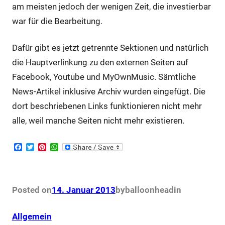
am meisten jedoch der wenigen Zeit, die investierbar
war für die Bearbeitung.
Dafür gibt es jetzt getrennte Sektionen und natürlich
die Hauptverlinkung zu den externen Seiten auf
Facebook, Youtube und MyOwnMusic. Sämtliche
News-Artikel inklusive Archiv wurden eingefügt. Die
dort beschriebenen Links funktionieren nicht mehr
alle, weil manche Seiten nicht mehr existieren.
F
T
P
W
a
w
i
h
c
i
n
a
e
t
t
t
b
t
e
s
o
e
r
A
Posted on
14. Januar 2013
by
balloonhead
in
o
r
e
p
k
s
p
t
Allgemein