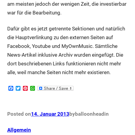
am meisten jedoch der wenigen Zeit, die investierbar
war für die Bearbeitung.
Dafür gibt es jetzt getrennte Sektionen und natürlich
die Hauptverlinkung zu den externen Seiten auf
Facebook, Youtube und MyOwnMusic. Sämtliche
News-Artikel inklusive Archiv wurden eingefügt. Die
dort beschriebenen Links funktionieren nicht mehr
alle, weil manche Seiten nicht mehr existieren.
F
T
P
W
a
w
i
h
c
i
n
a
e
t
t
t
b
t
e
s
o
e
r
A
Posted on
14. Januar 2013
by
balloonhead
in
o
r
e
p
k
s
p
t
Allgemein