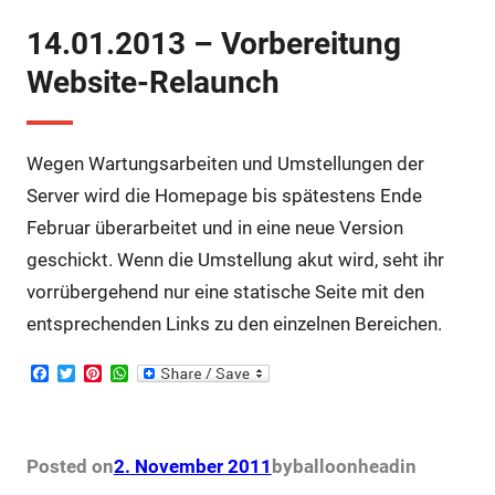
14.01.2013 – Vorbereitung
Website-Relaunch
Wegen Wartungsarbeiten und Umstellungen der
Server wird die Homepage bis spätestens Ende
Februar überarbeitet und in eine neue Version
geschickt. Wenn die Umstellung akut wird, seht ihr
vorrübergehend nur eine statische Seite mit den
entsprechenden Links zu den einzelnen Bereichen.
F
T
P
W
a
w
i
h
c
i
n
a
e
t
t
t
b
t
e
s
o
e
r
A
Posted on
2. November 2011
by
balloonhead
in
o
r
e
p