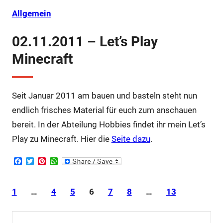
k
s
p
t
Allgemein
02.11.2011 – Let’s Play
Minecraft
Seit Januar 2011 am bauen und basteln steht nun
endlich frisches Material für euch zum anschauen
bereit. In der Abteilung Hobbies findet ihr mein Let’s
Play zu Minecraft. Hier die
Seite dazu
.
F
T
P
W
a
w
i
h
c
i
n
a
e
t
t
t
1
…
4
5
6
7
8
…
13
b
t
e
s
o
e
r
A
o
r
e
p
k
s
p