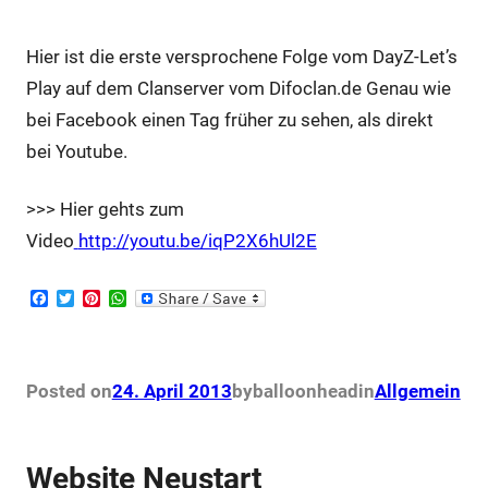
Hier ist die erste versprochene Folge vom DayZ-Let’s
Play auf dem Clanserver vom Difoclan.de Genau wie
bei Facebook einen Tag früher zu sehen, als direkt
bei Youtube.
>>> Hier gehts zum
Video
http://youtu.be/iqP2X6hUl2E
F
T
P
W
a
w
i
h
c
i
n
a
e
t
t
t
b
t
e
s
o
e
r
A
Posted on
24. April 2013
by
balloonhead
in
Allgemein
o
r
e
p
k
s
p
t
Website Neustart