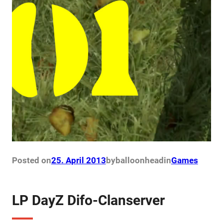
Posted on
25. April 2013
by
balloonhead
in
Games
LP DayZ Difo-Clanserver