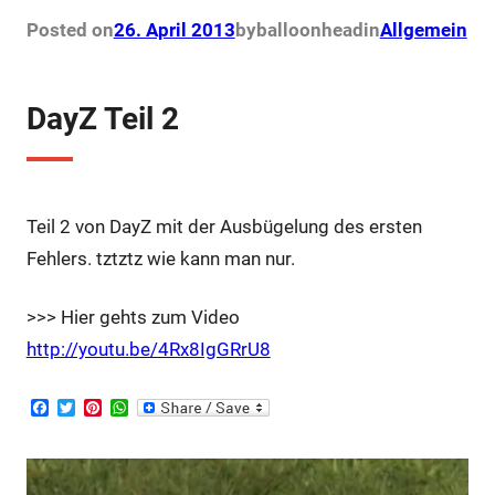
Posted on
26. April 2013
by
balloonhead
in
Allgemein
DayZ Teil 2
Teil 2 von DayZ mit der Ausbügelung des ersten
Fehlers. tztztz wie kann man nur.
>>> Hier gehts zum Video
http://youtu.be/4Rx8IgGRrU8
F
T
P
W
a
w
i
h
c
i
n
a
e
t
t
t
b
t
e
s