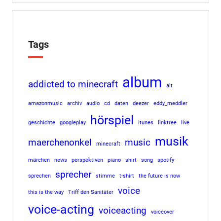
Tags
album
addicted to minecraft
alt
amazonmusic
archiv
audio
cd
daten
deezer
eddy_meddler
hörspiel
geschichte
googleplay
itunes
linktree
live
musik
maerchenonkel
music
minecraft
märchen
news
perspektiven
piano
shirt
song
spotify
sprecher
sprechen
stimme
t-shirt
the future is now
voice
this is the way
Triff den Sanitäter
voice-acting
voiceacting
voiceover