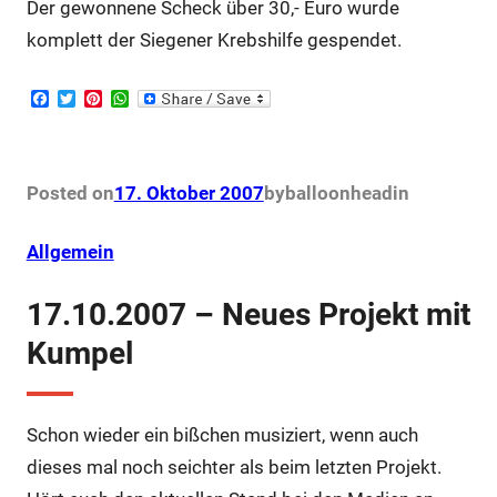
Der gewonnene Scheck über 30,- Euro wurde
komplett der Siegener Krebshilfe gespendet.
F
T
P
W
a
w
i
h
c
i
n
a
e
t
t
t
b
t
e
s
o
e
r
A
Posted on
17. Oktober 2007
by
balloonhead
in
o
r
e
p
k
s
p
t
Allgemein
17.10.2007 – Neues Projekt mit
Kumpel
Schon wieder ein bißchen musiziert, wenn auch
dieses mal noch seichter als beim letzten Projekt.