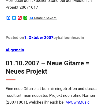
Hört euch den aktuellen Stand bei den Medien an.
Projekt 20071017
F
T
P
W
a
w
i
h
c
i
n
a
e
t
t
t
b
t
e
s
o
e
r
A
Posted on
1. Oktober 2007
by
balloonhead
in
o
r
e
p
k
s
p
t
Allgemein
01.10.2007 – Neue Gitarre =
Neues Projekt
Eine neue Gitarre ist bei mir eingetroffen und daraus
resultiert mein neuestes Projekt noch ohne Namen
(20071001), welches ihr euch bei
MyOwnMusic