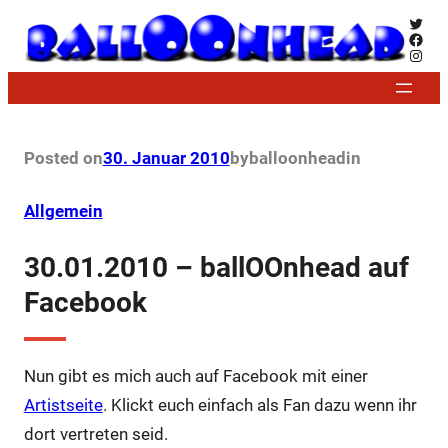
Zum
Twitt
Face
Inhalt
Insta
springen
Posted on
30. Januar 2010
by
balloonhead
in
Allgemein
30.01.2010 – ballOOnhead auf
Facebook
Nun gibt es mich auch auf Facebook mit einer
Artistseite
. Klickt euch einfach als Fan dazu wenn ihr
dort vertreten seid.