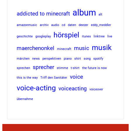
album
addicted to minecraft
alt
amazonmusic
archiv
audio
cd
daten
deezer
eddy_meddler
hörspiel
geschichte
googleplay
itunes
linktree
live
musik
maerchenonkel
music
minecraft
märchen
news
perspektiven
piano
shirt
song
spotify
sprecher
sprechen
stimme
t-shirt
the future is now
voice
this is the way
Triff den Sanitäter
voice-acting
voiceacting
voiceover
übernahme