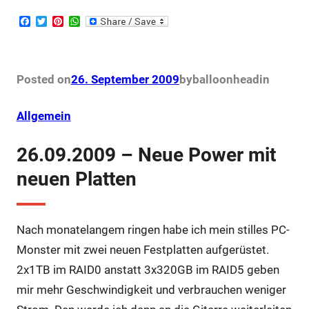
F
T
P
W
a
w
i
h
c
i
n
a
e
t
t
t
b
t
e
s
o
e
r
A
Posted on
26. September 2009
by
balloonhead
in
o
r
e
p
k
s
p
t
Allgemein
26.09.2009 – Neue Power mit
neuen Platten
Nach monatelangem ringen habe ich mein stilles PC-
Monster mit zwei neuen Festplatten aufgerüstet.
2x1TB im RAID0 anstatt 3x320GB im RAID5 geben
mir mehr Geschwindigkeit und verbrauchen weniger