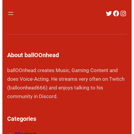
Twitter
Faceb
Inst
About ballOOnhead
ballOOnhead creates Music, Gaming Content and
does Voice-Acting. He streams very often on Twitch
(balloonhead666) and enjoys talking to his
community in Discord.
Categories
Allgemein