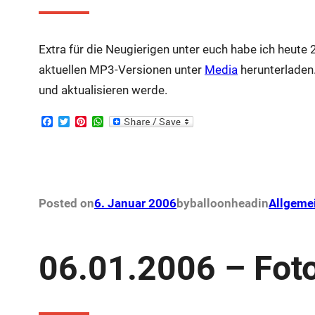
Extra für die Neugierigen unter euch habe ich heute 2
aktuellen MP3-Versionen unter
Media
herunterladen.
und aktualisieren werde.
F
T
P
W
a
w
i
h
c
i
n
a
e
t
t
t
b
t
e
s
o
e
r
A
o
r
e
p
k
s
p
Posted on
6. Januar 2006
by
balloonhead
in
Allgeme
t
06.01.2006 – Fot