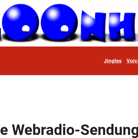
Jingles
Voic
ue Webradio-Sendun