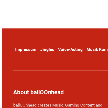
Impressum
Jingles
Voice-Acting
Musik Kom
About ballOOnhead
ballOOnhead creates Music, Gaming Content and