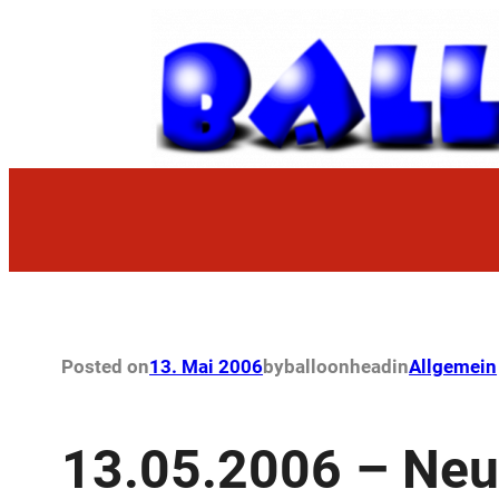
Zum
Inhalt
springen
Posted on
13. Mai 2006
by
balloonhead
in
Allgemein
13.05.2006 – Ne