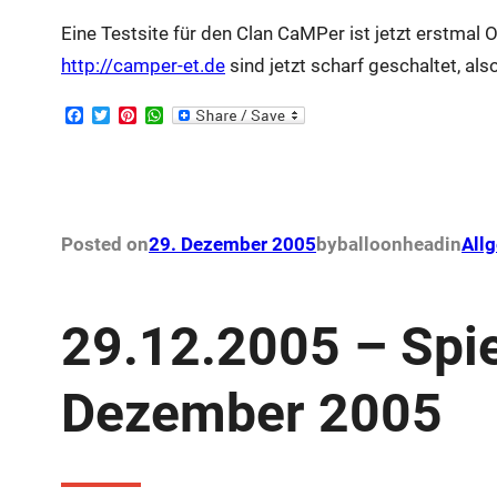
Eine Testsite für den Clan CaMPer ist jetzt erstmal 
http://camper-et.de
sind jetzt scharf geschaltet, also
F
T
P
W
a
w
i
h
c
i
n
a
e
t
t
t
b
t
e
s
o
e
r
A
o
r
e
p
k
s
p
Posted on
29. Dezember 2005
by
balloonhead
in
All
t
29.12.2005 – Spi
Dezember 2005