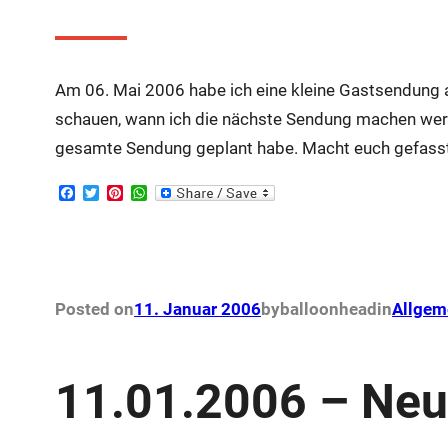
Am 06. Mai 2006 habe ich eine kleine Gastsendung 
schauen, wann ich die nächste Sendung machen werde.
gesamte Sendung geplant habe. Macht euch gefasst 
F
T
P
W
a
w
i
h
c
i
n
a
e
t
t
t
b
t
e
s
o
e
r
A
o
r
e
p
k
s
p
Posted on
11. Januar 2006
by
balloonhead
in
Allgem
t
11.01.2006 – Neue