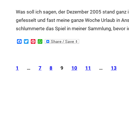
Was soll ich sagen, der Dezember 2005 stand ganz 
gefesselt und fast meine ganze Woche Urlaub in A
schlummerte das Spiel in meiner Sammlung, bevor ic
F
T
P
W
a
w
i
h
c
i
n
a
e
t
t
t
b
t
e
s
o
e
r
A
1
…
7
8
9
10
11
…
13
o
r
e
p
k
s
p
t