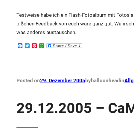
Testweise habe ich ein Flash-Fotoalbum mit Fotos
bißchen Feedback von euch wäre ganz gut. Wahrsch
was anderes austauschen.
F
T
P
W
a
w
i
h
c
i
n
a
e
t
t
t
b
t
e
s
o
e
r
A
o
r
e
p
k
s
p
Posted on
29. Dezember 2005
by
balloonhead
in
All
t
29.12.2005 – CaM