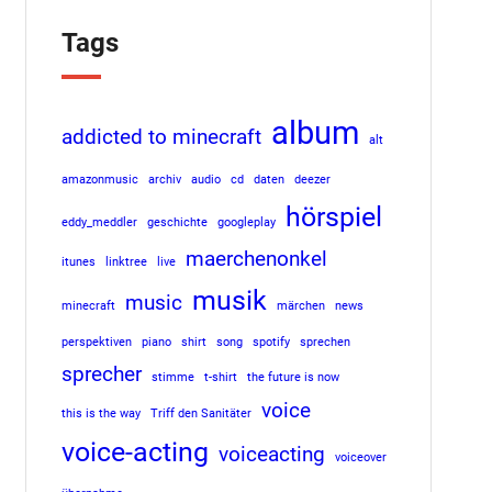
Tags
album
addicted to minecraft
alt
amazonmusic
archiv
audio
cd
daten
deezer
hörspiel
eddy_meddler
geschichte
googleplay
maerchenonkel
itunes
linktree
live
musik
music
minecraft
märchen
news
perspektiven
piano
shirt
song
spotify
sprechen
sprecher
stimme
t-shirt
the future is now
voice
this is the way
Triff den Sanitäter
voice-acting
voiceacting
voiceover