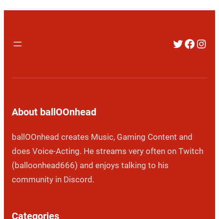
Twitter
Faceb
Inst
About ballOOnhead
ballOOnhead creates Music, Gaming Content and
does Voice-Acting. He streams very often on Twitch
(balloonhead666) and enjoys talking to his
community in Discord.
Categories