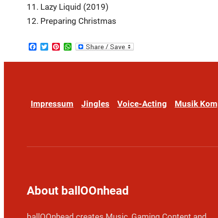
11. Lazy Liquid (2019)
12. Preparing Christmas
Facebook
Twitter
Pinterest
WhatsApp
Impressum
Jingles
Voice-Acting
Musik Kom
About ballOOnhead
ballOOnhead creates Music, Gaming Content and