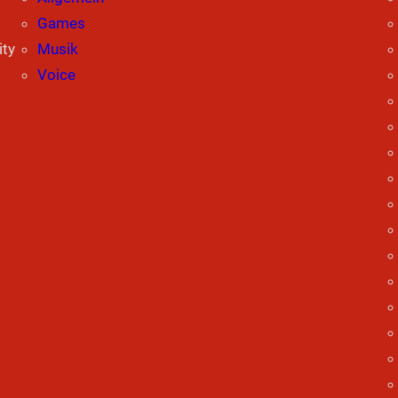
Games
ity
Musik
Voice