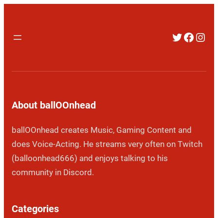
Twitter
Faceb
Inst
About ballOOnhead
ballOOnhead creates Music, Gaming Content and
does Voice-Acting. He streams very often on Twitch
(balloonhead666) and enjoys talking to his
community in Discord.
Categories