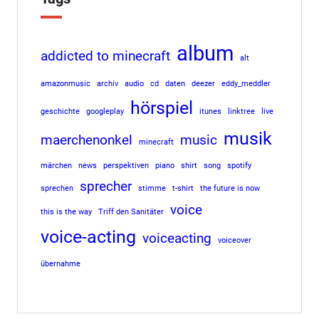
album
addicted to minecraft
alt
amazonmusic
archiv
audio
cd
daten
deezer
eddy_meddler
hörspiel
geschichte
googleplay
itunes
linktree
live
musik
maerchenonkel
music
minecraft
märchen
news
perspektiven
piano
shirt
song
spotify
sprecher
sprechen
stimme
t-shirt
the future is now
voice
this is the way
Triff den Sanitäter
voice-acting
voiceacting
voiceover
übernahme