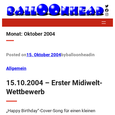
Zum
Twitt
Face
Inhalt
Insta
springen
Monat:
Oktober 2004
Posted on
15. Oktober 2004
by
balloonhead
in
Allgemein
15.10.2004 – Erster Midiwelt-
Wettbewerb
„Happy Birthday“-Cover-Song für einen kleinen