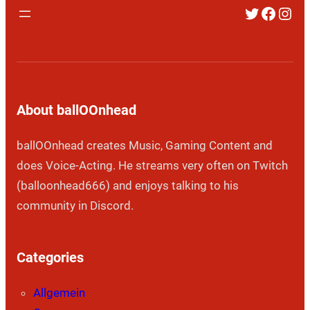
Twitter
Faceb
Inst
About ballOOnhead
ballOOnhead creates Music, Gaming Content and
does Voice-Acting. He streams very often on Twitch
(balloonhead666) and enjoys talking to his
community in Discord.
Categories
Allgemein