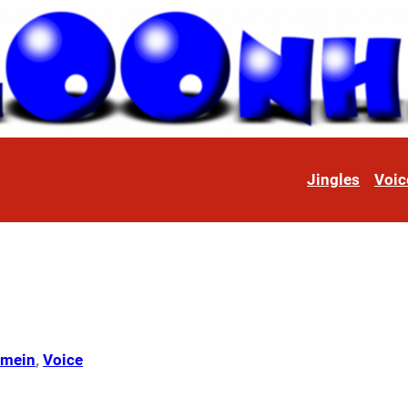
Jingles
Voic
emein
, 
Voice