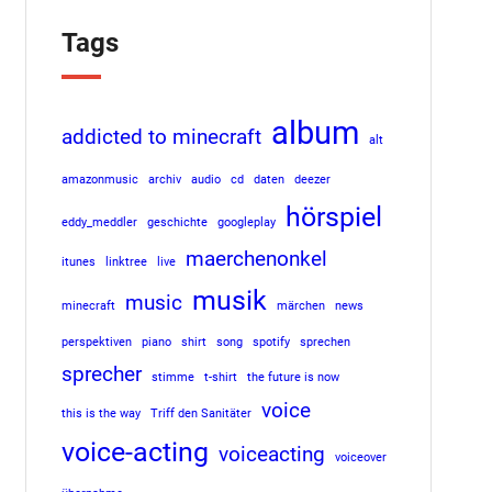
Tags
album
addicted to minecraft
alt
amazonmusic
archiv
audio
cd
daten
deezer
hörspiel
eddy_meddler
geschichte
googleplay
maerchenonkel
itunes
linktree
live
musik
music
minecraft
märchen
news
perspektiven
piano
shirt
song
spotify
sprechen
sprecher
stimme
t-shirt
the future is now
voice
this is the way
Triff den Sanitäter
voice-acting
voiceacting
voiceover