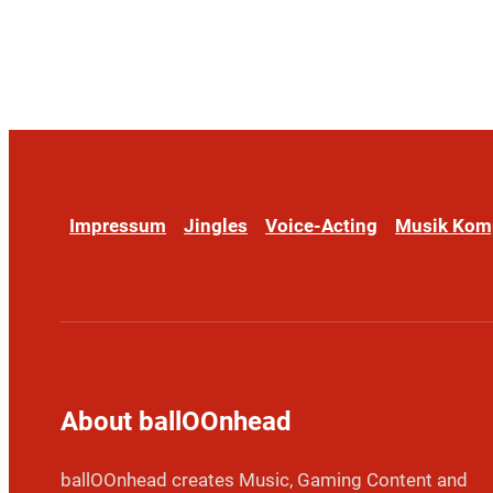
Impressum
Jingles
Voice-Acting
Musik Kom
About ballOOnhead
ballOOnhead creates Music, Gaming Content and