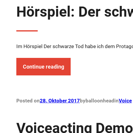
Hörspiel: Der sch
Im Hörspiel Der schwarze Tod habe ich dem Protagon
Continue reading
Posted on
28. Oktober 2017
by
balloonhead
in
Voice
Voiceacting Dem