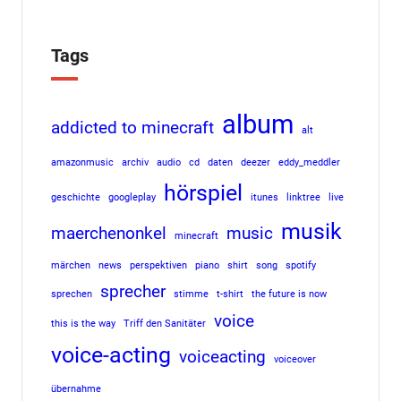
Tags
album
addicted to minecraft
alt
amazonmusic
archiv
audio
cd
daten
deezer
eddy_meddler
hörspiel
geschichte
googleplay
itunes
linktree
live
musik
maerchenonkel
music
minecraft
märchen
news
perspektiven
piano
shirt
song
spotify
sprecher
sprechen
stimme
t-shirt
the future is now
voice
this is the way
Triff den Sanitäter
voice-acting
voiceacting
voiceover
übernahme