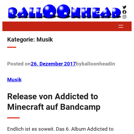
Zum
Twitt
Face
Inhalt
Insta
springen
Kategorie:
Musik
Posted on
26. Dezember 2017
by
balloonhead
in
Musik
Release von Addicted to
Minecraft auf Bandcamp
Endlich ist es soweit. Das 6. Album Addicted to