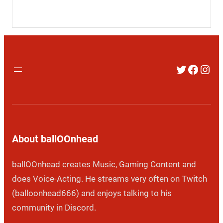
Twitter
Faceb
Inst
About ballOOnhead
ballOOnhead creates Music, Gaming Content and
does Voice-Acting. He streams very often on Twitch
(balloonhead666) and enjoys talking to his
community in Discord.