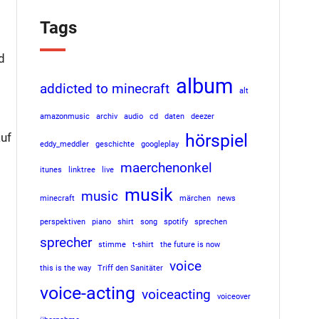
Tags
d
album
addicted to minecraft
alt
amazonmusic
archiv
audio
cd
daten
deezer
auf
hörspiel
eddy_meddler
geschichte
googleplay
maerchenonkel
itunes
linktree
live
musik
music
minecraft
märchen
news
perspektiven
piano
shirt
song
spotify
sprechen
sprecher
stimme
t-shirt
the future is now
voice
this is the way
Triff den Sanitäter
voice-acting
voiceacting
voiceover