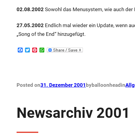
02.08.2002
Sowohl das Menusystem, wie auch der In
27.05.2002
Endlich mal wieder ein Update, wenn au
„Song of the End“ hinzugefügt.
F
T
P
W
a
w
i
h
c
i
n
a
e
t
t
t
b
t
e
s
o
e
r
A
o
r
e
p
k
s
p
Posted on
31. Dezember 2001
by
balloonhead
in
All
t
Newsarchiv 2001