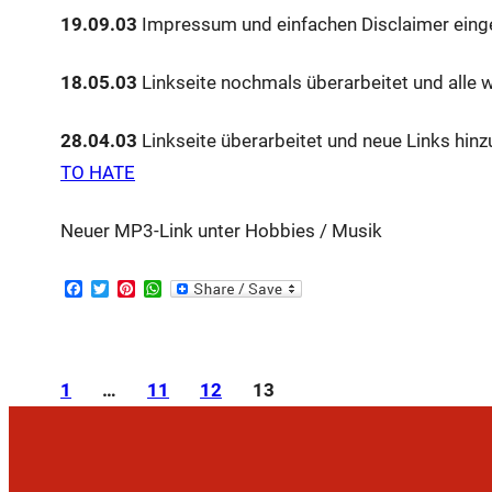
19.09.03
Impressum und einfachen Disclaimer eing
18.05.03
Linkseite nochmals überarbeitet und alle 
28.04.03
Linkseite überarbeitet und neue Links hin
TO HATE
Neuer MP3-Link unter Hobbies / Musik
F
T
P
W
a
w
i
h
c
i
n
a
e
t
t
t
b
t
e
s
o
e
r
A
1
…
11
12
13
o
r
e
p
k
s
p
t