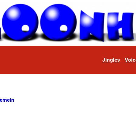
Jingles
Voic
gemein