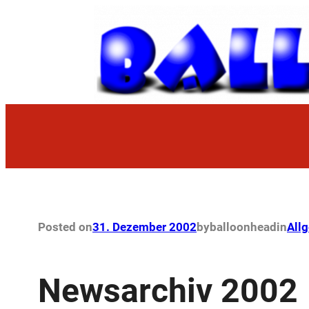
Zum
Inhalt
springen
Posted on
31. Dezember 2002
by
balloonhead
in
All
Newsarchiv 2002