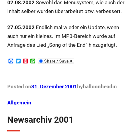
02.08.2002
Sowohl das Menusystem, wie auch der
Inhalt selber wurden überarbeitet bzw. verbessert.
27.05.2002
Endlich mal wieder ein Update, wenn
auch nur ein kleines. Im MP3-Bereich wurde auf
Anfrage das Lied „Song of the End“ hinzugefügt.
F
T
P
W
a
w
i
h
c
i
n
a
e
t
t
t
b
t
e
s
o
e
r
A
Posted on
31. Dezember 2001
by
balloonhead
in
o
r
e
p
k
s
p
t
Allgemein
Newsarchiv 2001