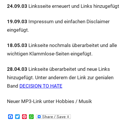
24.09.03
Linksseite erneuert und Links hinzugefügt
19.09.03
Impressum und einfachen Disclaimer
eingefügt.
18.05.03
Linkseite nochmals überarbeitet und alle
wichtigen Klammlose-Seiten eingefügt.
28.04.03
Linkseite überarbeitet und neue Links
hinzugefügt. Unter anderem der Link zur genialen
Band
DECISION TO HATE
Neuer MP3-Link unter Hobbies / Musik
F
T
P
W
a
w
i
h
c
i
n
a