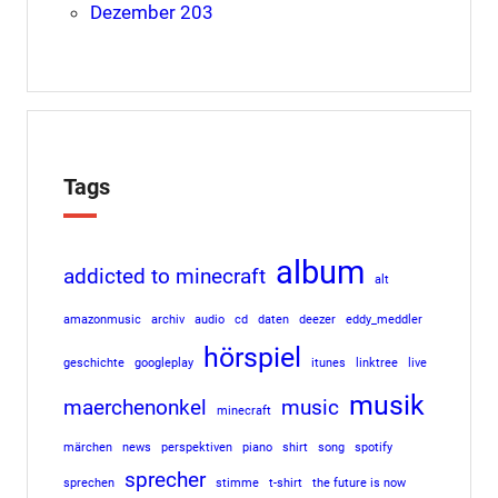
Dezember 203
Tags
album
addicted to minecraft
alt
amazonmusic
archiv
audio
cd
daten
deezer
eddy_meddler
hörspiel
geschichte
googleplay
itunes
linktree
live
musik
maerchenonkel
music
minecraft
märchen
news
perspektiven
piano
shirt
song
spotify
sprecher
sprechen
stimme
t-shirt
the future is now