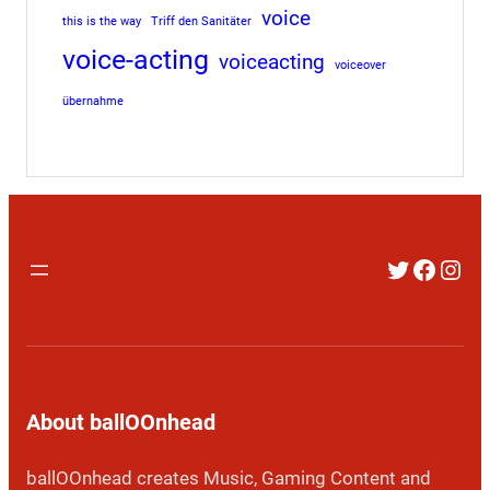
voice
this is the way
Triff den Sanitäter
voice-acting
voiceacting
voiceover
übernahme
Twitter
Faceb
Inst
About ballOOnhead
ballOOnhead creates Music, Gaming Content and