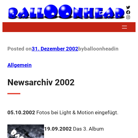
Zum
Twitt
Face
Inhalt
Insta
springen
Posted on
31. Dezember 2002
by
balloonhead
in
Allgemein
Newsarchiv 2002
05.10.2002
Fotos bei Light & Motion eingefügt.
19.09.2002
Das 3. Album