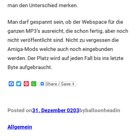
man den Unterschied merken.
Man darf gespannt sein, ob der Webspace für die
ganzen MP3’s ausreicht, die schon fertig, aber noch
nicht veröffentlicht sind. Nicht zu vergessen die
Amiga-Mods welche auch noch eingebunden
werden. Der Platz wird auf jeden Fall bis ins letzte
Byte aufgebraucht.
F
T
P
W
a
w
i
h
c
i
n
a
e
t
t
t
b
t
e
s
o
e
r
A
Posted on
31. Dezember 0203
by
balloonhead
in
o
r
e
p
k
s
p
t
Allgemein