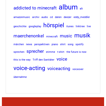
album
addicted to minecraft
alt
amazonmusic
archiv
audio
cd
daten
deezer
eddy_meddler
hörspiel
geschichte
googleplay
itunes
linktree
live
musik
maerchenonkel
music
minecraft
märchen
news
perspektiven
piano
shirt
song
spotify
sprecher
sprechen
stimme
t-shirt
the future is now
voice
this is the way
Triff den Sanitäter
voice-acting
voiceacting
voiceover
übernahme