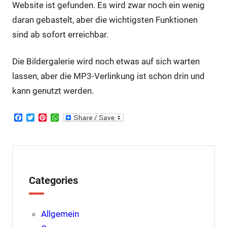
Website ist gefunden. Es wird zwar noch ein wenig
daran gebastelt, aber die wichtigsten Funktionen
sind ab sofort erreichbar.
Die Bildergalerie wird noch etwas auf sich warten
lassen, aber die MP3-Verlinkung ist schon drin und
kann genutzt werden.
F
T
P
W
a
w
i
h
c
i
n
a
e
t
t
t
b
t
e
s
o
e
r
A
o
r
e
p
k
s
p
Categories
t
Allgemein