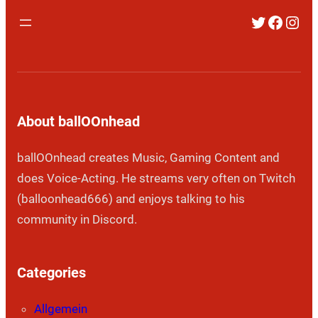
Twitter
Faceb
Inst
About ballOOnhead
ballOOnhead creates Music, Gaming Content and
does Voice-Acting. He streams very often on Twitch
(balloonhead666) and enjoys talking to his
community in Discord.
Categories
Allgemein