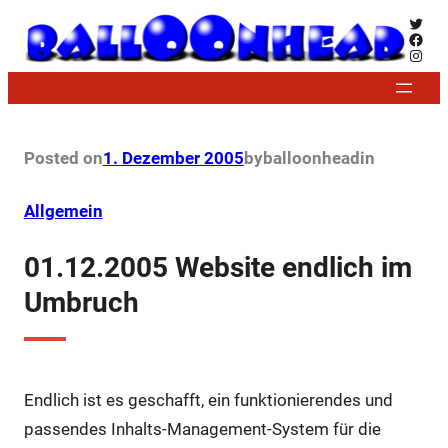
Zum
Twitt
Face
Inhalt
Insta
springen
Posted on
1. Dezember 2005
by
balloonhead
in
Allgemein
01.12.2005 Website endlich im
Umbruch
Endlich ist es geschafft, ein funktionierendes und
passendes Inhalts-Management-System für die