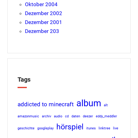
Oktober 2004
Dezember 2002
Dezember 2001
Dezember 203
Tags
album
addicted to minecraft
alt
amazonmusic
archiv
audio
cd
daten
deezer
eddy_meddler
hörspiel
geschichte
googleplay
itunes
linktree
live