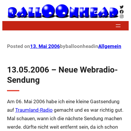
Zum
Twitt
Face
Inhalt
Insta
springen
Posted on
13. Mai 2006
by
balloonhead
in
Allgemein
13.05.2006 – Neue Webradio-
Sendung
Am 06. Mai 2006 habe ich eine kleine Gastsendung
auf
Traumland-Radio
gemacht und es war richtig gut.
Mal schauen, wann ich die nächste Sendung machen
werde. dürfte nicht weit entfernt sein, da ich schon