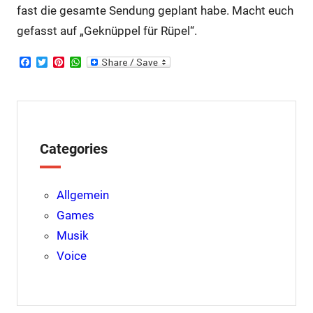
fast die gesamte Sendung geplant habe. Macht euch
gefasst auf „Geknüppel für Rüpel“.
F
T
P
W
a
w
i
h
c
i
n
a
e
t
t
t
b
t
e
s
o
e
r
A
o
r
e
p
k
s
p
Categories
t
Allgemein
Games
Musik
Voice