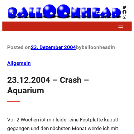
Zum
Twitt
Face
Inhalt
Insta
springen
Posted on
23. Dezember 2004
by
balloonhead
in
Allgemein
23.12.2004 – Crash –
Aquarium
Vor 2 Wochen ist mir leider eine Festplatte kaputt-
gegangen und den nächsten Monat werde ich mit