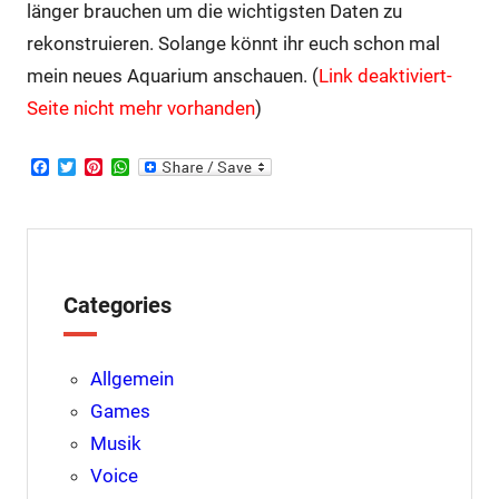
länger brauchen um die wichtigsten Daten zu
rekonstruieren. Solange könnt ihr euch schon mal
mein neues Aquarium anschauen. (
Link deaktiviert-
Seite nicht mehr vorhanden
)
F
T
P
W
a
w
i
h
c
i
n
a
e
t
t
t
b
t
e
s
o
e
r
A
o
r
e
p
k
s
p
Categories
t
Allgemein
Games
Musik
Voice