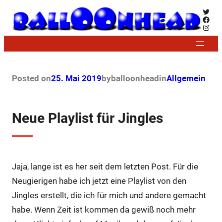
Zum
Twitt
Face
Inhalt
Insta
springen
Posted on
25. Mai 2019
by
balloonhead
in
Allgemein
Neue Playlist für Jingles
Jaja, lange ist es her seit dem letzten Post. Für die
Neugierigen habe ich jetzt eine Playlist von den
Jingles erstellt, die ich für mich und andere gemacht
habe. Wenn Zeit ist kommen da gewiß noch mehr