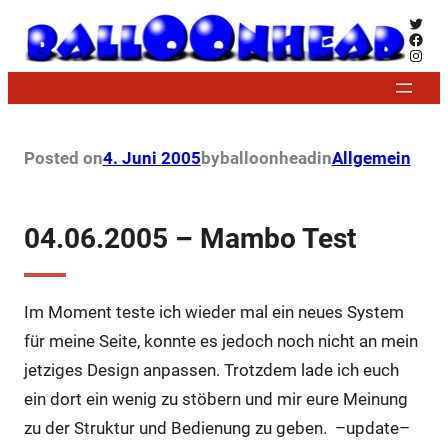
Zum
Twitt
Face
Inhalt
Insta
springen
Posted on
4. Juni 2005
by
balloonhead
in
Allgemein
04.06.2005 – Mambo Test
Im Moment teste ich wieder mal ein neues System
für meine Seite, konnte es jedoch noch nicht an mein
jetziges Design anpassen. Trotzdem lade ich euch
ein dort ein wenig zu stöbern und mir eure Meinung
zu der Struktur und Bedienung zu geben. –update–