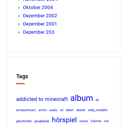
Oktober 2004
Dezember 2002
Dezember 2001
Dezember 203
Tags
album
addicted to minecraft
alt
amazonmusic
archiv
audio
cd
daten
deezer
eddy_meddler
hörspiel
geschichte
googleplay
itunes
linktree
live