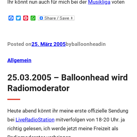
Ihr könnt nun auch für mich bei der
Musikliga
voten
F
T
P
W
a
w
i
h
c
i
n
a
e
t
t
t
b
t
e
s
o
e
r
A
Posted on
25. März 2005
by
balloonhead
in
o
r
e
p
k
s
p
t
Allgemein
25.03.2005 – Balloonhead wird
Radiomoderator
Heute abend könnt ihr meine erste offizielle Sendung
bei
LiveRadioStation
mitverfolgen von 18-20 Uhr. ja
richtig gelesen, ich werde jetzt meine Freizeit als