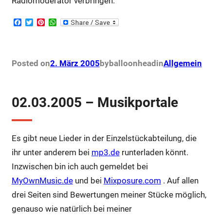
Radiomoderator verbringen.
F
T
P
W
a
w
i
h
c
i
n
a
e
t
t
t
b
t
e
s
o
e
r
A
Posted on
2. März 2005
by
balloonhead
in
Allgemein
o
r
e
p
k
s
p
t
02.03.2005 – Musikportale
Es gibt neue Lieder in der Einzelstückabteilung, die
ihr unter anderem bei
mp3.de
runterladen könnt.
Inzwischen bin ich auch gemeldet bei
MyOwnMusic.de
und bei
Mixposure.com
. Auf allen
drei Seiten sind Bewertungen meiner Stücke möglich,
genauso wie natürlich bei meiner