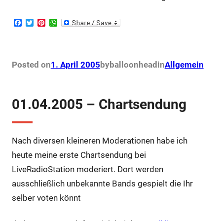
F
T
P
W
a
w
i
h
c
i
n
a
e
t
t
t
b
t
e
s
o
e
r
A
Posted on
1. April 2005
by
balloonhead
in
Allgemein
o
r
e
p
k
s
p
t
01.04.2005 – Chartsendung
Nach diversen kleineren Moderationen habe ich
heute meine erste Chartsendung bei
LiveRadioStation moderiert. Dort werden
ausschließlich unbekannte Bands gespielt die Ihr
selber voten könnt