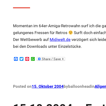
Momentan im 64er-Amiga-Retrowahn surf ich die ga
gelungenes Fressen für Retros
Surft doch einfach
Der Wettbewerb auf
Midiwelt.de
verzögert sich leid
bei den Downloads unter Einzelstücke.
F
T
P
W
a
w
i
h
c
i
n
a
e
t
t
t
b
t
e
s
o
e
r
A
o
r
e
p
k
s
p
Posted on
15. Oktober 2004
by
balloonhead
in
Allge
t