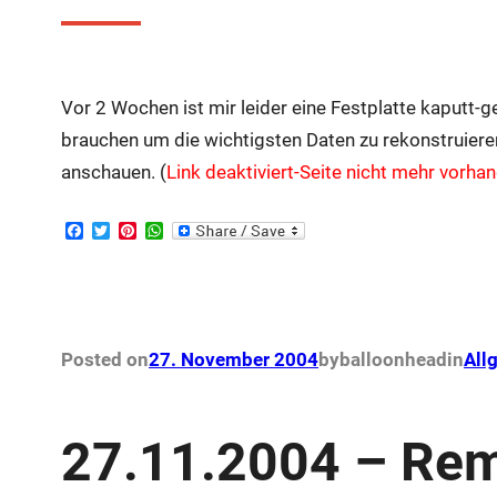
Vor 2 Wochen ist mir leider eine Festplatte kaputt
brauchen um die wichtigsten Daten zu rekonstruier
anschauen. (
Link deaktiviert-Seite nicht mehr vorha
F
T
P
W
a
w
i
h
c
i
n
a
e
t
t
t
b
t
e
s
o
e
r
A
o
r
e
p
k
s
p
Posted on
27. November 2004
by
balloonhead
in
All
t
27.11.2004 – Re