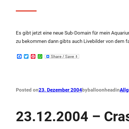
Es gibt jetzt eine neue Sub-Domain für mein Aquari
zu bekommen dann gibts auch Livebilder von dem f
F
T
P
W
a
w
i
h
c
i
n
a
e
t
t
t
b
t
e
s
o
e
r
A
o
r
e
p
k
s
p
Posted on
23. Dezember 2004
by
balloonhead
in
All
t
23.12.2004 – Cra