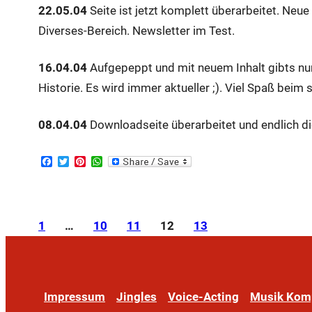
22.05.04
Seite ist jetzt komplett überarbeitet. Neue
Diverses-Bereich. Newsletter im Test.
16.04.04
Aufgepeppt und mit neuem Inhalt gibts nun
Historie. Es wird immer aktueller ;). Viel Spaß beim 
08.04.04
Downloadseite überarbeitet und endlich die
F
T
P
W
a
w
i
h
c
i
n
a
e
t
t
t
b
t
e
s
o
e
r
A
1
…
10
11
12
13
o
r
e
p
k
s
p
t
Impressum
Jingles
Voice-Acting
Musik Kom