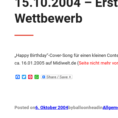
15.10.2004 – Erst
Wettbewerb
„Happy Birthday“-Cover-Song für einen kleinen Conte
ca. 16.01.2005 auf Midiwelt.de (
Seite nicht mehr v
F
T
P
W
a
w
i
h
c
i
n
a
e
t
t
t
b
t
e
s
o
e
r
A
o
r
e
p
k
s
p
Posted on
6. Oktober 2004
by
balloonhead
in
Allgem
t