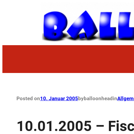
Zum
Inhalt
springen
Posted on
10. Januar 2005
by
balloonhead
in
Allgem
10.01.2005 – Fis