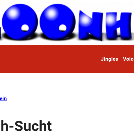
Jingles
Voic
ein
ch-Sucht