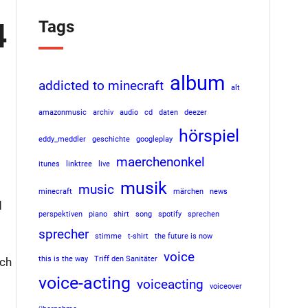
4
Tags
album
addicted to minecraft
alt
amazonmusic
archiv
audio
cd
daten
deezer
hörspiel
eddy_meddler
geschichte
googleplay
maerchenonkel
itunes
linktree
live
musik
music
minecraft
märchen
news
d
perspektiven
piano
shirt
song
spotify
sprechen
sprecher
stimme
t-shirt
the future is now
voice
this is the way
Triff den Sanitäter
ach
voice-acting
voiceacting
voiceover