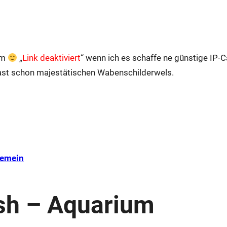
um
„
Link deaktiviert
“ wenn ich es schaffe ne günstige IP-
ast schon majestätischen Wabenschilderwels.
gemein
sh – Aquarium