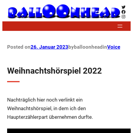
Zum
Twitt
Face
Inhalt
Insta
springen
Posted on
26. Januar 2023
by
balloonhead
in
Voice
Weihnachtshörspiel 2022
Nachträglich hier noch verlinkt ein
Weihnachtshörspiel, in dem ich den
Haupterzählerpart übernehmen durfte.