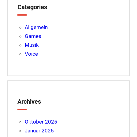
k
s
p
Categories
t
Allgemein
Games
Musik
Voice
Archives
Oktober 2025
Januar 2025