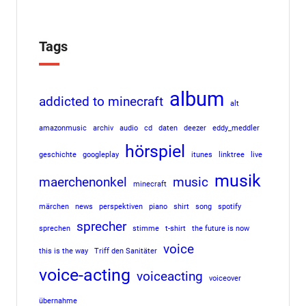
Tags
album
addicted to minecraft
alt
amazonmusic
archiv
audio
cd
daten
deezer
eddy_meddler
hörspiel
geschichte
googleplay
itunes
linktree
live
musik
maerchenonkel
music
minecraft
märchen
news
perspektiven
piano
shirt
song
spotify
sprecher
sprechen
stimme
t-shirt
the future is now
voice
this is the way
Triff den Sanitäter
voice-acting
voiceacting
voiceover
übernahme