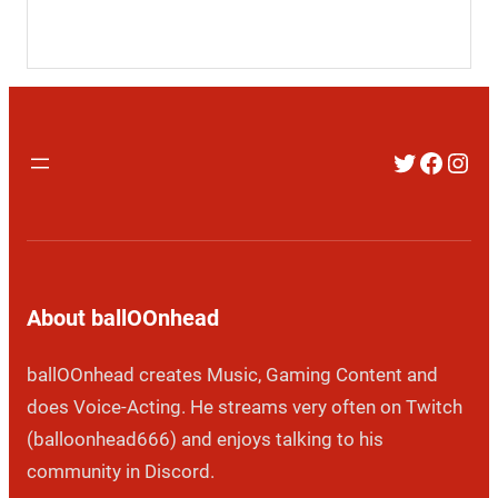
Twitter
Faceb
Inst
About ballOOnhead
ballOOnhead creates Music, Gaming Content and
does Voice-Acting. He streams very often on Twitch
(balloonhead666) and enjoys talking to his
community in Discord.